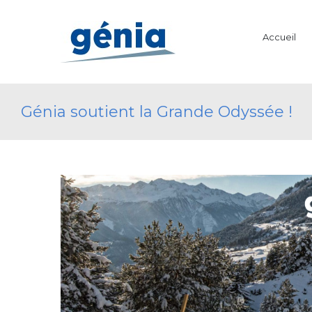
Accueil
Génia soutient la Grande Odyssée !
View
Larger
Image