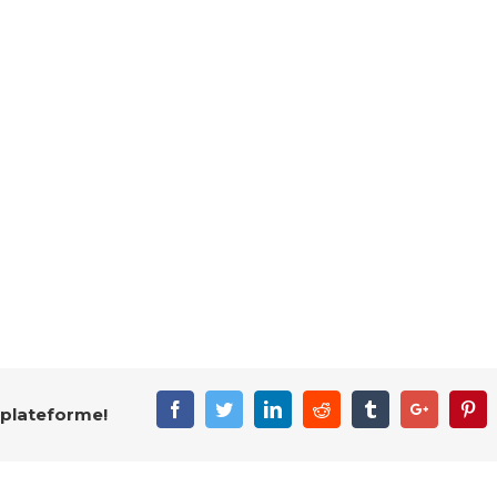
Facebook
Twitter
Linkedin
Reddit
Tumblr
Google+
Pin
 plateforme!