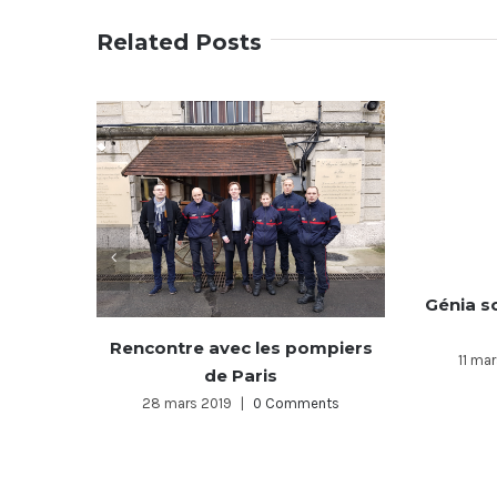
Related Posts
Génia pa
Génia soutient les Apprentis
d’Auteuil
19 déce
11 mars 2019
|
0 Comments