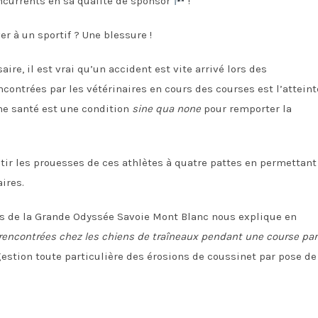
ncurrents en sa qualité de sponsor
!
er à un sportif ? Une blessure !
re, il est vrai qu’un accident est vite arrivé lors des
contrées par les vétérinaires en cours des courses est l’atteint
ne santé est une condition
sine qua none
pour remporter la
r les prouesses de ces athlètes à quatre pattes en permettant
ires.
es de la Grande Odyssée Savoie Mont Blanc nous explique en
 rencontrées chez les chiens de traîneaux pendant une course par
gestion toute particulière des érosions de coussinet par pose de