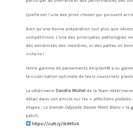
participer au bien-être et aux performances des co
Quelle est l’une des pires choses qui puissent arriv
Bien qu’une bonne préparation soit plus que nécessai
compétitions. L’une des principales pathologies ren
des extrémités des membres, or des pattes en bon
victoire !
Notre gamme de pansements Aniplast® a su garanti
la cicatrisation optimale de leurs coussinets planta
La vétérinaire
Sandra Michel
de la Team Vétérinair
détail dans son article sur les «
affections podales
étapes : La Grande Odyssée Savoie Mont Blanc
» la 
patch.
https://cutt.ly/iklMfu4